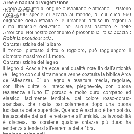
Aree e habitat di vegetazione
Albero o arbusto di origine australiana e africana. Esistono
Nomi comuni:
circa 1300 specie di Acacia al mondo, di cui circa 960
Acacia
originarie dell'Australia e le rimanenti diffuse in regioni a
clima tropicale dell'Africa, nel sud-est asiatico e nelle
Americhe. Nel nostro continente è presente la "falsa acacia":
Robinia
pseudoacacia
.
Caratteristiche dell'albero
Il tronco, piuttosto diritto e regolare, può raggiungere il
diametro massimo di 1 metro.
Caratteristiche del legno
Il legno di Acacia ha eccellenti qualità note fin dall'antichità
(è il legno con cui si tramanda venne costruita la biblica Arca
dell'Alleanza). E' un legno a tessitura media, regolare,
con fibre diritte o intrecciate, pieghevole, con buona
resistenza all'urto E' poroso e molto duro, compatto ed
elastico, facilmente fendibile, dal colore rosso-dorato-
aranciato, che risalta particolarmente dopo una buona
lucidatura della superficie. Quando è asciutto è ben solido,
inattaccabile dai tarli e resistente all’umidità. La lavorabilità
è discreta, ma contiene qualche chiazza più dura; ha
tendenza a fendersi all'estremità della fibra.